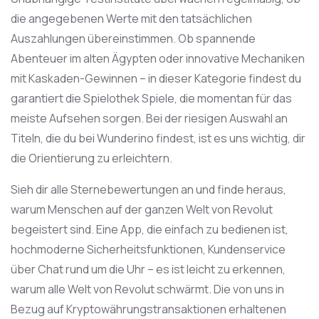
die angegebenen Werte mit den tatsächlichen
Auszahlungen übereinstimmen. Ob spannende
Abenteuer im alten Ägypten oder innovative Mechaniken
mit Kaskaden-Gewinnen – in dieser Kategorie findest du
garantiert die Spielothek Spiele, die momentan für das
meiste Aufsehen sorgen. Bei der riesigen Auswahl an
Titeln, die du bei Wunderino findest, ist es uns wichtig, dir
die Orientierung zu erleichtern.
Sieh dir alle Sternebewertungen an und finde heraus,
warum Menschen auf der ganzen Welt von Revolut
begeistert sind. Eine App, die einfach zu bedienen ist,
hochmoderne Sicherheitsfunktionen, Kundenservice
über Chat rund um die Uhr – es ist leicht zu erkennen,
warum alle Welt von Revolut schwärmt. Die von uns in
Bezug auf Kryptowährungstransaktionen erhaltenen