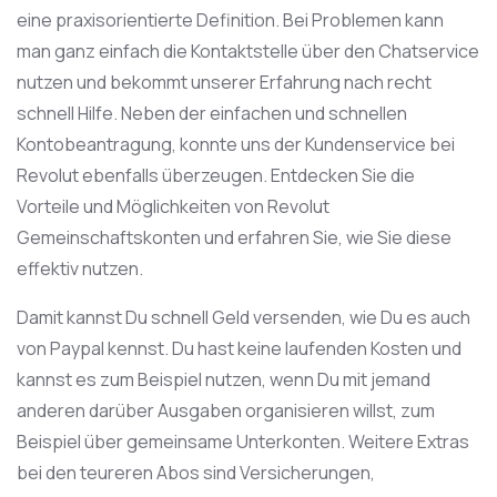
eine praxisorientierte Definition. Bei Problemen kann
man ganz einfach die Kontaktstelle über den Chatservice
nutzen und bekommt unserer Erfahrung nach recht
schnell Hilfe. Neben der einfachen und schnellen
Kontobeantragung, konnte uns der Kundenservice bei
Revolut ebenfalls überzeugen. Entdecken Sie die
Vorteile und Möglichkeiten von Revolut
Gemeinschaftskonten und erfahren Sie, wie Sie diese
effektiv nutzen.
Damit kannst Du schnell Geld versenden, wie Du es auch
von Paypal kennst. Du hast keine laufenden Kosten und
kannst es zum Beispiel nutzen, wenn Du mit jemand
anderen darüber Ausgaben organisieren willst, zum
Beispiel über gemeinsame Unterkonten. Weitere Extras
bei den teureren Abos sind Versicherungen,