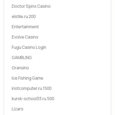
Doctor Spins Casino
elstile.ru 200
Entertainment
Evolve Casino
Fugu Casino Login
GAMBLING
Gransino
Ice Fishing Game
instcomputer.ru 1500
kursk-school33.ru 500
Lizaro