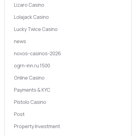
Lizaro Casino
Lolajack Casino
Lucky Twice Casino
news
novos-casinos-2026
ogrn-inn.ru 1500
Online Casino
Payments & KYC
Pistolo Casino
Post
Property Investment