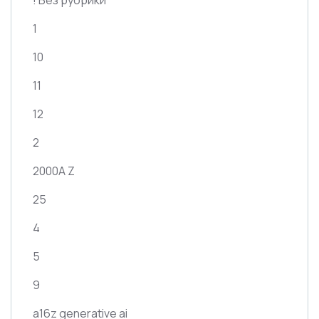
1
10
11
12
2
2000A Z
25
4
5
9
a16z generative ai