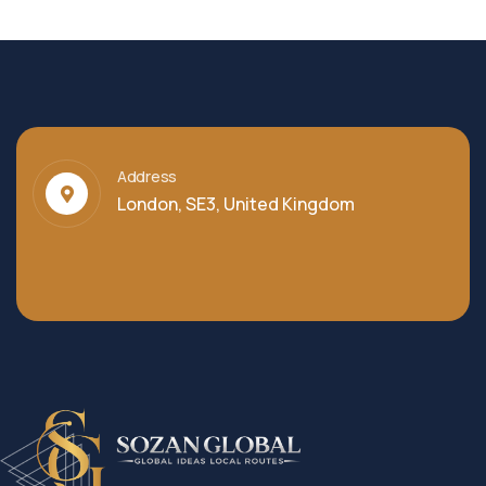
Address
London, SE3, United Kingdom