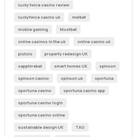
lucky twice casino review
luckytwice casino uk
melbet
mobile gaming
Mostbet
online casinos in the uk
online casino uk
pistolo
property redesign UK
sapphirebet
smart homes UK
spinson
spinson casino
spinson uk
sportuna
sportuna casino
sportuna casino app
sportuna casino login
sportuna casino online
sustainable design UK
TAG