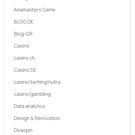
Aviamasters Game
BLOG DE
Blog-GR
Casino
casino ch
Casino DE
casino/betting/nutra
casino/gambling
Data analytics
Design & Renovation
Divaspin