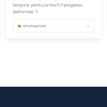
temporar, pentru ca totu?i i?i pregatesc
platformele. ?i
Uncategorized