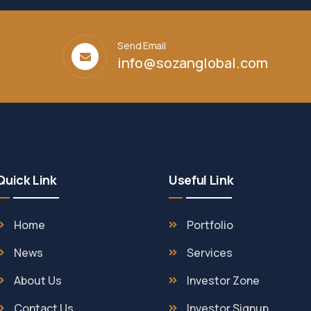
Send Email
info@sozanglobal.com
Quick Link
Useful Link
Home
Portfolio
News
Services
About Us
Investor Zone
Contact Us
Investor Signup