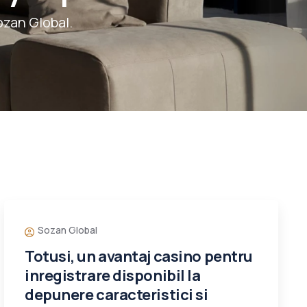
ozan Global.
Sozan Global
Totusi, un avantaj casino pentru
inregistrare disponibil la
depunere caracteristici si