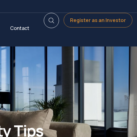
Register as an Investor
Contact
ty Tips