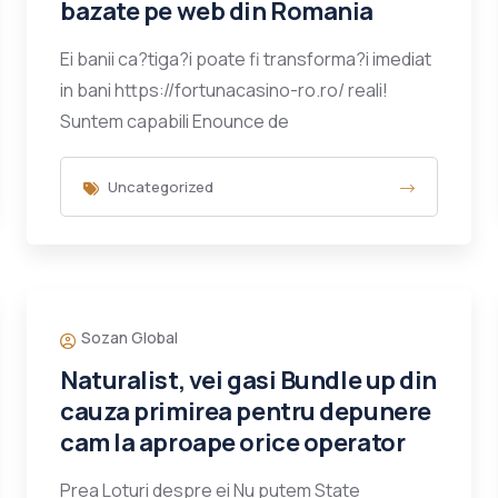
bazate pe web din Romania
Ei banii ca?tiga?i poate fi transforma?i imediat
in bani https://fortunacasino-ro.ro/ reali!
Suntem capabili Enounce de
Uncategorized
Sozan Global
Naturalist, vei gasi Bundle up din
cauza primirea pentru depunere
cam la aproape orice operator
Prea Loturi despre ei Nu putem State