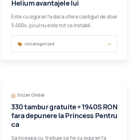
Helium avantajele lui
Este cu siguran?a daca ofera castiguri de doar
5.000x, jocul nu este tot ce instabil,
Uncategorized
Sozan Global
330 tambur gratuite + 1940S RON
fara depunere la Princess Pentru
ca
Sa inceapa cu, trebuie sa fie cu siguran?a