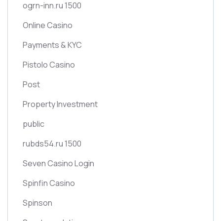
ogrn-inn.ru 1500
Online Casino
Payments & KYC
Pistolo Casino
Post
Property Investment
public
rubds54.ru 1500
Seven Casino Login
Spinfin Casino
Spinson