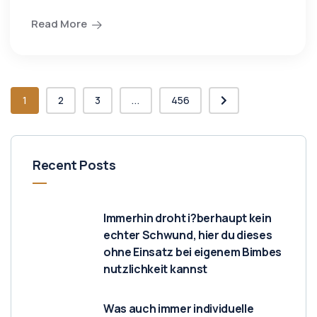
Read More
1
2
3
...
456
Recent Posts
Immerhin droht i?berhaupt kein
echter Schwund, hier du dieses
ohne Einsatz bei eigenem Bimbes
nutzlichkeit kannst
Was auch immer individuelle