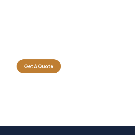
Get Free
Consultations
SPECIAL ADVISORS
Quis autem vel eum iure
repreh ende
Get A Quote