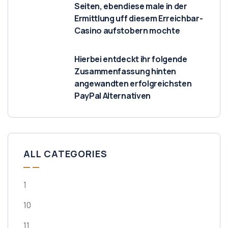
Seiten, ebendiese male in der
Ermittlung uff diesem Erreichbar-
Casino aufstobern mochte
Hierbei entdeckt ihr folgende
Zusammenfassung hinten
angewandten erfolgreichsten
PayPal Alternativen
ALL CATEGORIES
1
10
11