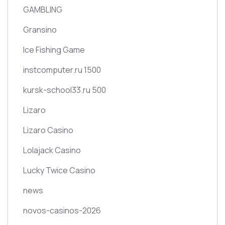
GAMBLING
Gransino
Ice Fishing Game
instcomputer.ru 1500
kursk-school33.ru 500
Lizaro
Lizaro Casino
Lolajack Casino
Lucky Twice Casino
news
novos-casinos-2026