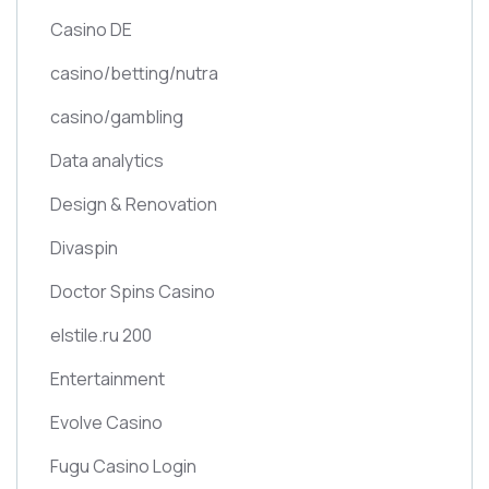
Casino DE
casino/betting/nutra
casino/gambling
Data analytics
Design & Renovation
Divaspin
Doctor Spins Casino
elstile.ru 200
Entertainment
Evolve Casino
Fugu Casino Login