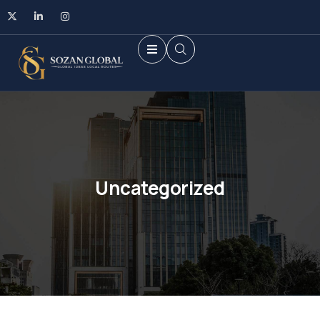
Uncategorized