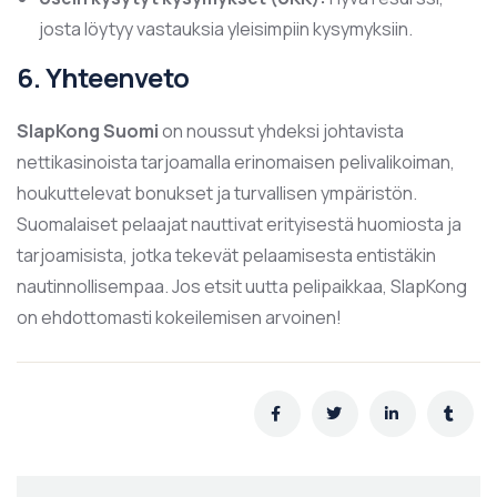
josta löytyy vastauksia yleisimpiin kysymyksiin.
6. Yhteenveto
SlapKong Suomi
on noussut yhdeksi johtavista
nettikasinoista tarjoamalla erinomaisen pelivalikoiman,
houkuttelevat bonukset ja turvallisen ympäristön.
Suomalaiset pelaajat nauttivat erityisestä huomiosta ja
tarjoamisista, jotka tekevät pelaamisesta entistäkin
nautinnollisempaa. Jos etsit uutta pelipaikkaa, SlapKong
on ehdottomasti kokeilemisen arvoinen!