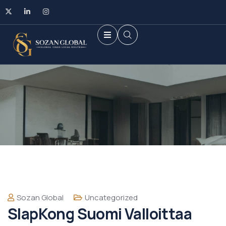
Sozan Global
Uncategorized
SlapKong Suomi Valloittaa