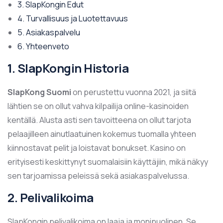
3. SlapKongin Edut
4. Turvallisuus ja Luotettavuus
5. Asiakaspalvelu
6. Yhteenveto
1. SlapKongin Historia
SlapKong Suomi
on perustettu vuonna 2021, ja siitä
lähtien se on ollut vahva kilpailija online-kasinoiden
kentällä. Alusta asti sen tavoitteena on ollut tarjota
pelaajilleen ainutlaatuinen kokemus tuomalla yhteen
kiinnostavat pelit ja loistavat bonukset. Kasino on
erityisesti keskittynyt suomalaisiin käyttäjiin, mikä näkyy
sen tarjoamissa peleissä sekä asiakaspalvelussa.
2. Pelivalikoima
SlapKongin pelivalikoima on laaja ja monipuolinen. Se