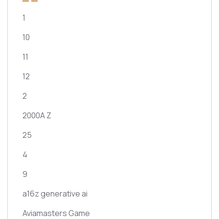
1
10
11
12
2
2000A Z
25
4
9
a16z generative ai
Aviamasters Game