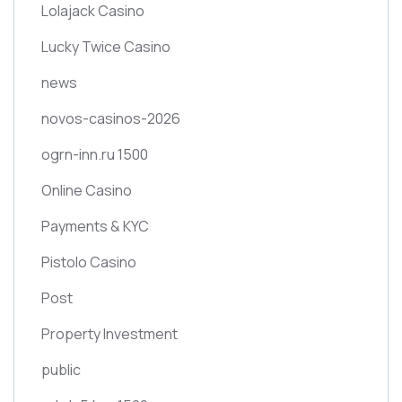
Lolajack Casino
Lucky Twice Casino
news
novos-casinos-2026
ogrn-inn.ru 1500
Online Casino
Payments & KYC
Pistolo Casino
Post
Property Investment
public