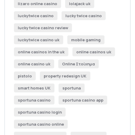
lizaro online casino
lolajack uk
luckytwice casino
lucky twice casino
lucky twice casino review
luckytwice casino uk
mobile gaming
online casinos in the uk
online casinos uk
online casino uk
Online Στοίχημα
pistolo
property redesign UK
smart homes UK
sportuna
sportuna casino
sportuna casino app
sportuna casino login
sportuna casino online