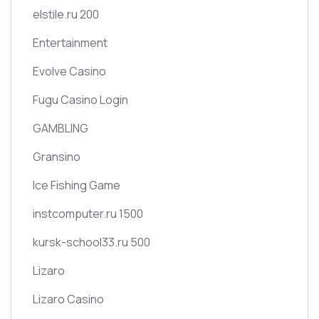
elstile.ru 200
Entertainment
Evolve Casino
Fugu Casino Login
GAMBLING
Gransino
Ice Fishing Game
instcomputer.ru 1500
kursk-school33.ru 500
Lizaro
Lizaro Casino