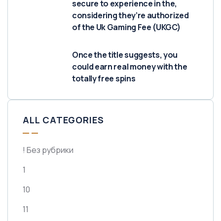
secure to experience in the,
considering they’re authorized
of the Uk Gaming Fee (UKGC)
Once the title suggests, you
could earn real money with the
totally free spins
ALL CATEGORIES
! Без рубрики
1
10
11