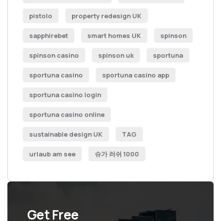
pistolo
property redesign UK
sapphirebet
smart homes UK
spinson
spinson casino
spinson uk
sportuna
sportuna casino
sportuna casino app
sportuna casino login
sportuna casino online
sustainable design UK
TAG
urlaub am see
슈가 러쉬 1000
Get Free