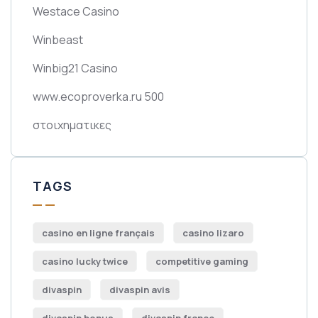
Westace Casino
Winbeast
Winbig21 Casino
www.ecoproverka.ru 500
στοιχηματικες
TAGS
casino en ligne français
casino lizaro
casino lucky twice
competitive gaming
divaspin
divaspin avis
divaspin bonus
divaspin france